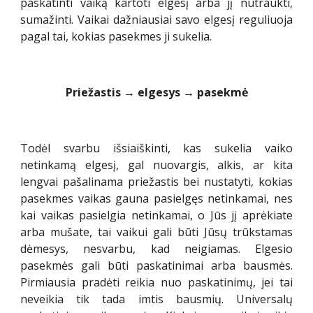
paskatinti vaiką kartoti elgesį arba jį nutraukti,
sumažinti. Vaikai dažniausiai savo elgesį reguliuoja
pagal tai, kokias pasekmes ji sukelia.
Priežastis → elgesys → pasekmė
Todėl svarbu išsiaiškinti, kas sukelia vaiko
netinkamą elgesį, gal nuovargis, alkis, ar kita
lengvai pašalinama priežastis bei nustatyti, kokias
pasekmes vaikas gauna pasielgęs netinkamai, nes
kai vaikas pasielgia netinkamai, o Jūs jį aprėkiate
arba mušate, tai vaikui gali būti Jūsų trūkstamas
dėmesys, nesvarbu, kad neigiamas. Elgesio
pasekmės gali būti paskatinimai arba bausmės.
Pirmiausia pradėti reikia nuo paskatinimų, jei tai
neveikia tik tada imtis bausmių. Universalų