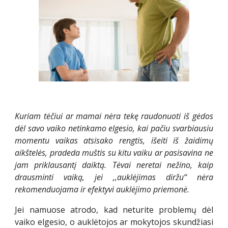
Kuriam tėčiui ar mamai nėra tekę raudonuoti iš gėdos
dėl savo vaiko netinkamo elgesio, kai pačiu svarbiausiu
momentu vaikas atsisako rengtis, išeiti iš žaidimų
aikštelės, pradeda muštis su kitu vaiku ar pasisavina ne
jam priklausantį daiktą. Tėvai neretai nežino, kaip
drausminti vaiką, jei ,,auklėjimas diržu“ nėra
rekomenduojama ir efektyvi auklėjimo priemonė.
Jei namuose atrodo, kad neturite problemų dėl
vaiko elgesio, o auklėtojos ar mokytojos skundžiasi