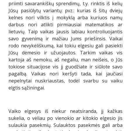
priimti savarankiškų sprendimų, t.y. rinktis iš kelių
Jūsų pasiūlytų variantų: pvz.: kurias iš šitų dviejų
kelnes nori vilktis į mokyklą arba kuriuos namų
darbus nori atlikti pirmiausiai matematikos ar
lietuvių. Taip vaikas jausis labiau kontroliuojantis
savo gyvenimą ir mažiau Jums priešinsis. Vaikai
rodo nevykėliškumą, kai tokiu elgesiu gali pasiekti
Jūsų dėmesio ir užuojautos. Tarkim vaikas vis
kartoja aš nemoku, aš negaliu, man neišeis, o Jūs
tokiose situacijose vis jį guodžiate ir siūlote savo
pagalbą. Vaikas nori keršyti tada, kai jaučiasi
nepelnytai nuskriaustas, todėl svarbu su vaiku
elgtis sąžiningai.
Vaiko elgesys iš niekur neatsiranda, jį kažkas
sukelia, o vėliau po vienokio ar kitokio elgesio jis
sulaukia pasekmių. Sulauktos pasekmės gali arba