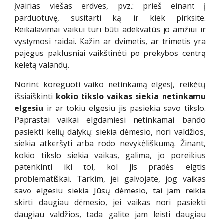
įvairias viešas erdves, pvz.: prieš einant į
parduotuvę, susitarti ką ir kiek pirksite.
Reikalavimai vaikui turi būti adekvatūs jo amžiui ir
vystymosi raidai. Kažin ar dvimetis, ar trimetis yra
pajėgus paklusniai vaikštinėti po prekybos centrą
keletą valandų.
Norint koreguoti vaiko netinkamą elgesį, reikėtų
išsiaiškinti
kokio tikslo vaikas siekia netinkamu
elgesiu
ir ar tokiu elgesiu jis pasiekia savo tikslo.
Paprastai vaikai elgdamiesi netinkamai bando
pasiekti kelių dalykų: siekia dėmesio, nori valdžios,
siekia atkeršyti arba rodo nevykėliškumą. Žinant,
kokio tikslo siekia vaikas, galima, jo poreikius
patenkinti iki tol, kol jis pradės elgtis
problematiškai. Tarkim, jei galvojate, jog vaikas
savo elgesiu siekia Jūsų dėmesio, tai jam reikia
skirti daugiau dėmesio, jei vaikas nori pasiekti
daugiau valdžios, tada galite jam leisti daugiau