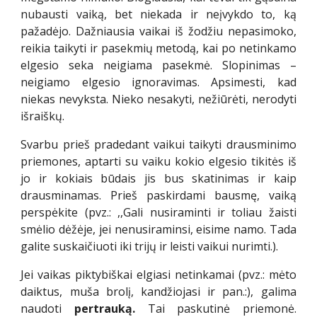
nubausti vaiką, bet niekada ir neįvykdo to, ką
pažadėjo. Dažniausia vaikai iš žodžiu nepasimoko,
reikia taikyti ir pasekmių metodą, kai po netinkamo
elgesio seka neigiama pasekmė. Slopinimas –
neigiamo elgesio ignoravimas. Apsimesti, kad
niekas nevyksta. Nieko nesakyti, nežiūrėti, nerodyti
išraiškų.
Svarbu prieš pradedant vaikui taikyti drausminimo
priemones, aptarti su vaiku kokio elgesio tikitės iš
jo ir kokiais būdais jis bus skatinimas ir kaip
drausminamas. Prieš paskirdami bausmę, vaiką
perspėkite (pvz.: ,,Gali nusiraminti ir toliau žaisti
smėlio dėžėje, jei nenusiraminsi, eisime namo. Tada
galite suskaičiuoti iki trijų ir leisti vaikui nurimti.).
Jei vaikas piktybiškai elgiasi netinkamai (pvz.: mėto
daiktus, muša brolį, kandžiojasi ir pan.:), galima
naudoti
pertrauką.
Tai paskutinė priemonė.