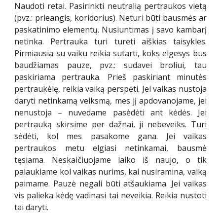
Naudoti retai. Pasirinkti neutralią pertraukos vietą
(pvz.: prieangis, koridorius). Neturi būti bausmės ar
paskatinimo elementų. Nusiuntimas į savo kambarį
netinka. Pertrauka turi turėti aiškias taisykles.
Pirmiausia su vaiku reikia sutarti, koks elgesys bus
baudžiamas pauze, pvz.: sudavei broliui, tau
paskiriama pertrauka. Prieš paskiriant minutės
pertraukėlę, reikia vaiką perspėti. Jei vaikas nustoja
daryti netinkamą veiksmą, mes jį apdovanojame, jei
nenustoja – nuvedame pasėdėti ant kėdės. Jei
pertrauką skirsime per dažnai, ji nebeveiks. Turi
sėdėti, kol mes pasakome gana. Jei vaikas
pertraukos metu elgiasi netinkamai, bausmė
tęsiama. Neskaičiuojame laiko iš naujo, o tik
palaukiame kol vaikas nurims, kai nusiramina, vaiką
paimame. Pauzė negali būti atšaukiama. Jei vaikas
vis palieka kėdę vadinasi tai neveikia. Reikia nustoti
tai daryti.