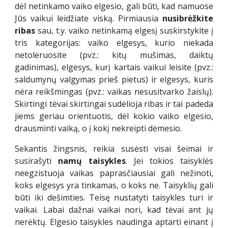
dėl netinkamo vaiko elgesio, gali būti, kad namuose
Jūs vaikui leidžiate viską. Pirmiausia
nusibrėžkite
ribas
sau, t.y. vaiko netinkamą elgesį suskirstykite į
tris kategorijas: vaiko elgesys, kurio niekada
netoleruosite (pvz.: kitų mušimas, daiktų
gadinimas), elgesys, kurį kartais vaikui leisite (pvz.:
saldumynų valgymas prieš pietus) ir elgesys, kuris
nėra reikšmingas (pvz.: vaikas nesusitvarko žaislų).
Skirtingi tėvai skirtingai sudėlioja ribas ir tai padeda
jiems geriau orientuotis, dėl kokio vaiko elgesio,
drausminti vaiką, o į kokį nekreipti dėmesio.
Sekantis žingsnis, reikia susėsti visai šeimai ir
susirašyti
namų taisykles
. Jei tokios taisyklės
neegzistuoja vaikas paprasčiausiai gali nežinoti,
koks elgesys yra tinkamas, o koks ne. Taisyklių gali
būti iki dešimties. Teisę nustatyti taisykles turi ir
vaikai. Labai dažnai vaikai nori, kad tėvai ant jų
nerėktų. Elgesio taisykles naudinga aptarti einant į