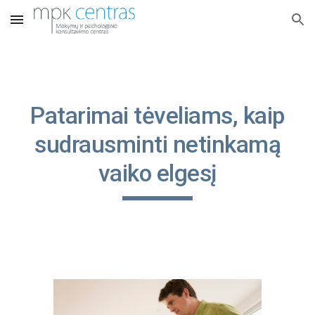
Skip to main content
Skip to navigation
Patarimai tėveliams, kaip
sudrausminti netinkamą
vaiko elgesį