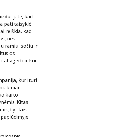
vaizduojate, kad
a pati taisyklė
ai reiškia, kad
us, nes
u ramiu, sočiu ir
itusios
, atsigerti ir kur
panija, kuri turi
 maloniai
uo karto
ynėmis. Kitas
, t.y.: tais
i paplūdimyje,
 ramesnis,