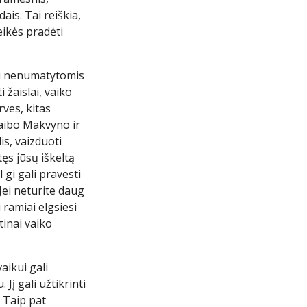
is. Tai reiškia,
reikės pradėti
su nenumatytomis
 žaislai, vaiko
rves, kitas
Žaibo Makvyno ir
is, vaizduoti
ęs jūsų iškeltą
 gi gali pravesti
 Jei neturite daug
 ramiai elgsiesi
tinai vaiko
aikui gali
Jį gali užtikrinti
. Taip pat