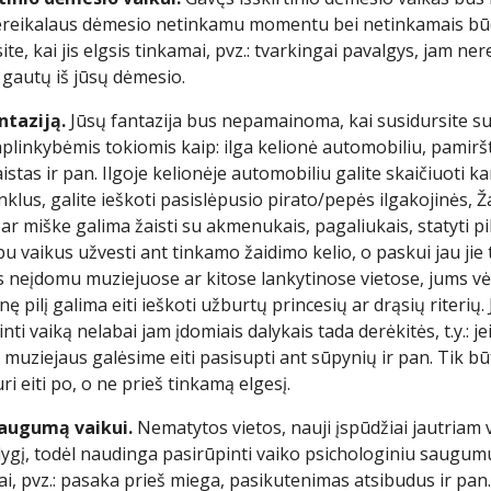
nereikalaus dėmesio netinkamu momentu bei netinkamais būda
ite, kai jis elgsis tinkamai, pvz.: tvarkingai pavalgys, jam ne
 gautų iš jūsų dėmesio.
antaziją.
Jūsų fantazija bus nepamainoma, kai susidursite 
plinkybėmis tokiomis kaip: ilga kelionė automobiliu, pamiršti
as ir pan. Ilgoje kelionėje automobiliu galite skaičiuoti ka
nklus, galite ieškoti pasislėpusio pirato/pepės ilgakojinės, 
ar miške galima žaisti su akmenukais, pagaliukais, statyti pil
u vaikus užvesti ant tinkamo žaidimo kelio, o paskui jau jie t
s neįdomu muziejuose ar kitose lankytinose vietose, jums vėl
inę pilį galima eiti ieškoti užburtų princesių ar drąsių riterių.
ti vaiką nelabai jam įdomiais dalykais tada derėkitės, t.y.: jei
š muziejaus galėsime eiti pasisupti ant sūpynių ir pan. Tik bū
i eiti po, o ne prieš tinkamą elgesį.
 saugumą vaikui.
Nematytos vietos, nauji įspūdžiai jautriam v
lygį, todėl naudinga pasirūpinti vaiko psichologiniu saugumu. 
alai, pvz.: pasaka prieš miega, pasikutenimas atsibudus ir pan