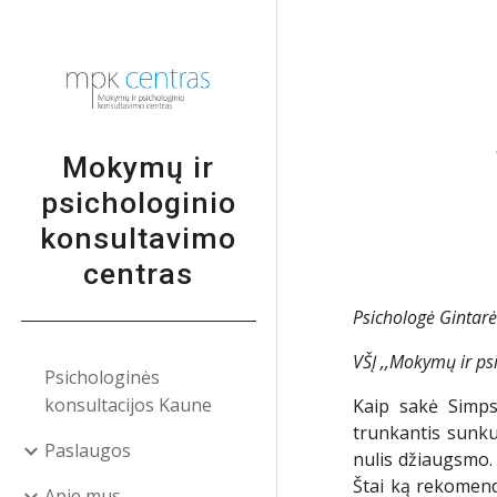
Sk
Mokymų ir
psichologinio
konsultavimo
centras
Psichologė Gintarė
VŠĮ ,,Mokymų ir ps
Psichologinės
konsultacijos Kaune
Kaip sakė Simps
trunkantis sunku
Paslaugos
nulis džiaugsmo. 
Štai ką rekomen
Apie mus