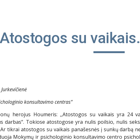
ip to main content
Skip to navigat
Atostogos su vaikais
 Jurkevičienė
ichologinio konsultavimo centras“
onų herojus Houmeris: ,,Atostogos su vaikais yra 24 v
s darbas“. Tokiose atostogose yra nulis poilsio, nulis seks
Ar tikrai atostogos su vaikais panašesnės į sunkų darbą ne
duoja Mokymų ir psichologinio konsultavimo centro psicho