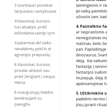
3 svarbiausi poreikiai
laimingesnis ir 
jei vaiką pastebės
tarpusavio santykiuose
ožiuotis tam, kad
4 klausimai, kuriuos
4. Pasitelkite f
turi atsakyti, prieš
ar neįprastomis a
ieškodama savojo vyro
nemėgstamas maist
4 patarimai dėl vaiko
mašinas, kelio že
nevaldomų pykčio ar
pan. Paplūdimyje 
agresijos priepuolių
dinozaurus. Svarb
idėją. Kai vaikam
6 klausimai, kuriuos
fantazija. Į senov
privalai užduoti sau
fantazijos sudomin
prieš žengiant į naujus
muziejuje, išėję i
metus
apdovanojimas tur
6 suaugusiųjų klaidos
5. Užtikrinkite
bendraujant su
padidinti nerimo 
paaugliu
jūsų įprasti ritu