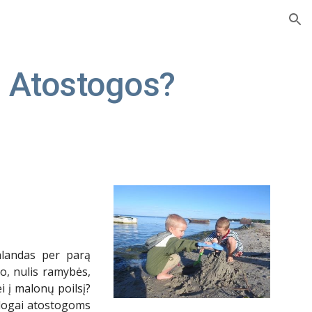
ion
. Atostogos?
alandas per parą
o, nulis ramybės,
i į malonų poilsį?
logai atostogoms