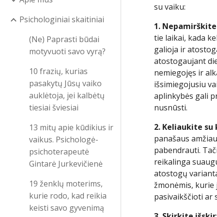
su vaiku:
Psichologiniai skaitiniai
1. Nepamirškite
tie laikai, kada k
(Ne) Paprasti būdai
galioja ir atosto
motyvuoti savo vyrą?
atostogaujant die
10 frazių, kurias
nemiegojęs ir alk
pasakytų Jūsų vaiko
išsimiegojusiu va
auklėtoja, jei kalbėtų
aplinkybės gali pr
tiesiai šviesiai
nusnūsti.
2. Keliaukite s
13 mitų apie kūdikius ir
panašaus amžiaus 
vaikus. Psichologė-
pabendrauti. Tači
psichoterapeutė
reikalinga suaugu
Gintarė Jurkevičienė
atostogų varianta
19 ženklų moterims,
žmonėmis, kurie j
kurie rodo, kad reikia
pasivaikščioti ar
keisti savo gyvenimą
3. Skirkite išsk