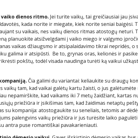
 vaiko dienos ritmo.
Jei turite vaikų, tai greičiausiai jau įsi
eldavotės, kada norite ir miegate, kiek norite seniai baigėsi. T
gaujant su vaikais, nes vaikų dienos ritmas atostogų neturi. T
ną planuokite atsižvelgdami į vaiko miego ir valgymo įproči
anas vaikas džiaugsmo ir atsipalaidavimo tikrai nepridės, o s
iku galima ir atsipūsti. Be to, grynas oras, kelionės ir pasike
ikrėsti pokštų, todėl visada naudinga turėti ką vaikui užkąsti
u kompaniją.
Čia galimi du variantai: keliaukite su draugų kom
vaikų tam, kad vaikai galėtų kartu žaisti, o jus galėtumėte
au nepamirškite, kad vaikams iki 7 metų žaidžiant, kartas n
siųjų priežiūra ir įsikišimas tam, kad žaidimas netaptų pešt
s su kompanija: atostogaukite su seneliais, tetomis ar dėdėmis
ums palengvins vaikų priežiūra ir jus turėsite laiko pagulėt
 su antra puse romantiškai pavakarieniauti.
irtinio dėmesio vaikui.
Gavęs išskirtinio dėmesio vaikas bus