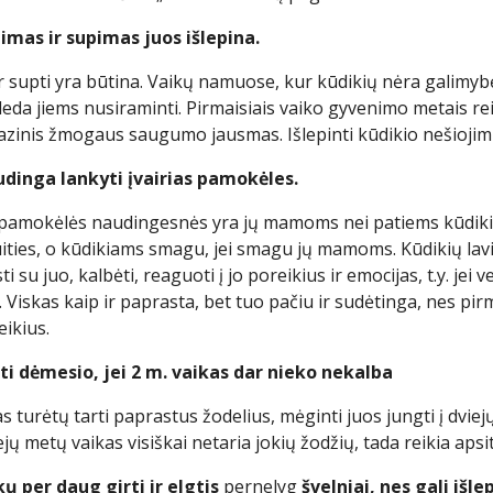
jimas ir supimas juos išlepina.
ir supti yra būtina. Vaikų namuose, kur kūdikių nėra galimybės
adeda jiems nusiraminti. Pirmaisiais vaiko gyvenimo metais rei
azinis žmogaus saugumo jausmas. Išlepinti kūdikio nešioji
udinga lankyti įvairias pamokėles.
o pamokėlės naudingesnės yra jų mamoms nei patiems kūdi
ities, o kūdikiams smagu, jei smagu jų mamoms. Kūdikių lavin
ti su juo, kalbėti, reaguoti į jo poreikius ir emocijas, t.y. jei 
i. Viskas kaip ir paprasta, bet tuo pačiu ir sudėtinga, nes p
eikius.
ti dėmesio, jei 2 m. vaikas dar nieko nekalba
s turėtų tarti paprastus žodelius, mėginti juos jungti į dvie
iejų metų vaikas visiškai netaria jokių žodžių, tada reikia apsi
ų per daug girti ir elgtis
pernelyg
švelniai, nes gali išlep