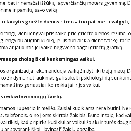
mė, bet ir nemažai iššūkių, apverčiančių moters gyvenimą. D
nime ir pamiltų savo vaiką.
turi laikytis griežto dienos ritmo – tuo pat metu valgyti, 
skirtingi, vieni lengvai prisitaiko prie griežto dienos režimo,
lengviau auginti kūdikį, jei jis turi aiškią dienotvarkę, tači
mą ar jaudintis jei vaiko negyvena pagal griežtą grafiką.
ndymas psichologiškai kenksmingas vaikui.
os organizacija rekomenduoja vaiką žindyti iki trejų metų.
aiko žindymo nutraukimas gali sukelti psichologinių sunkumų 
ama žino geriausiai, ko reikia jai ir jos vaikui.
s reikia lavinamųjų žaislų.
mamos rūpesčio ir meilės. Žaislai kūdikiams nėra būtini. Ner
, telefonais, o ne jiems skirtais žaislais. Būna ir taip, kad va
ėvai tikisi, kad pripirks kūdikiui ar vaikui žaislų ir turės daugi
lu ar savarankiškai „lavinasi“ žaislų pagalba.