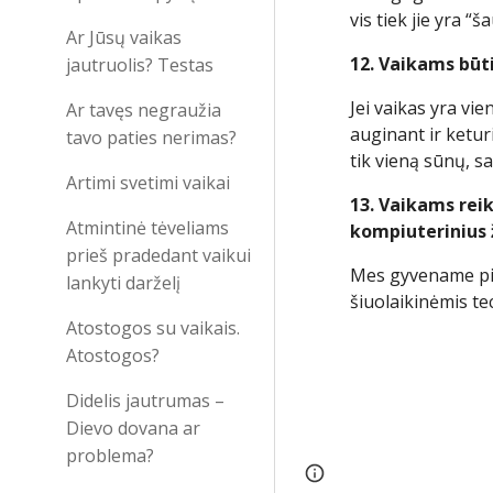
vis tiek jie yra “
Ar Jūsų vaikas
12. Vaikams būtin
jautruolis? Testas
Jei vaikas yra vie
Ar tavęs negraužia
auginant ir ketur
tavo paties nerimas?
tik vieną sūnų, sa
Artimi svetimi vaikai
13. Vaikams reik
Atmintinė tėveliams
kompiuterinius 
prieš pradedant vaikui
Mes gyvename pil
lankyti darželį
šiuolaikinėmis te
Atostogos su vaikais.
Atostogos?
Didelis jautrumas –
Dievo dovana ar
problema?
Google Sites
Report 