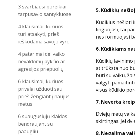
3 svarbiausi poreikiai
5. Kūdikių nešio
tarpusavio santykiuose
Kūdikius nešioti 
4 klausimai, kuriuos
linguojasi, tai p
turi atsakyti, prieš
nes formuojasi b
ieškodama savojo vyro
6. Kūdikiams na
4 patarimai dėl vaiko
Kūdikių lavinim
nevaldomų pykčio ar
atitrūksta nuo bu
agresijos priepuolių
būti su vaiku, žais
6 klausimai, kuriuos
valgyti pamaitint
privalai užduoti sau
visus kūdikio por
prieš žengiant į naujus
7. Neverta kreip
metus
Dviejų metų vaika
6 suaugusiųjų klaidos
skirtingas. Jei dv
bendraujant su
paaugliu
8. Negalima vaik