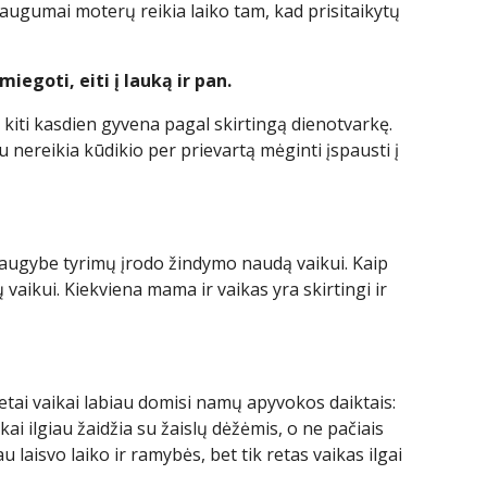
augumai moterų reikia laiko tam, kad prisitaikytų
miegoti, eiti į lauką ir pan.
 o kiti kasdien gyvena pagal skirtingą dienotvarkę.
au nereikia kūdikio per prievartą mėginti įspausti į
 Daugybe tyrimų įrodo žindymo naudą vaikui. Kaip
vaikui. Kiekviena mama ir vaikas yra skirtingi ir
etai vaikai labiau domisi namų apyvokos daiktais:
ikai ilgiau žaidžia su žaislų dėžėmis, o ne pačiais
au laisvo laiko ir ramybės, bet tik retas vaikas ilgai