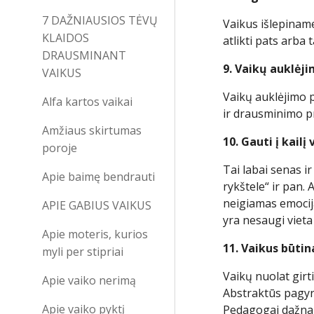
7 DAŽNIAUSIOS TĖVŲ
Vaikus išlepiname
KLAIDOS
atlikti pats arba
DRAUSMINANT
9. Vaikų auklėj
VAIKUS
Vaikų auklėjimo 
Alfa kartos vaikai
ir drausminimo p
Amžiaus skirtumas
10. Gauti į kailį
poroje
Tai labai senas i
Apie baimę bendrauti
rykštele“ ir pan. 
neigiamas emocija
APIE GABIUS VAIKUS
yra nesaugi vieta
Apie moteris, kurios
11. Vaikus būtin
myli per stipriai
Vaikų nuolat girt
Apie vaiko nerimą
Abstraktūs pagyri
Apie vaiko pyktį
Pedagogai dažnai 