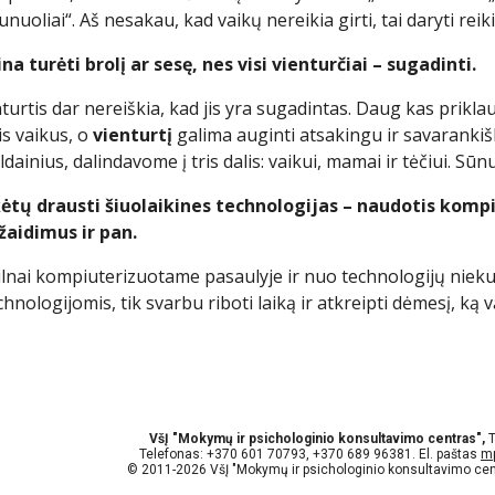
šaunuoliai“. Aš nesakau, kad vaikų nereikia girti, tai daryti rei
a turėti brolį ar sesę, nes visi vienturčiai – sugadinti.
nturtis dar nereiškia, kad jis yra sugadintas. Daug kas prikla
is vaikus, o
vienturtį
galima auginti atsakingu ir savarankiš
ldainius, dalindavome į tris dalis: vaikui, mamai ir tėčiui. S
ėtų drausti šiuolaikines technologijas – naudotis kompi
žaidimus ir pan.
nai kompiuterizuotame pasaulyje ir nuo technologijų niekur 
chnologijomis, tik svarbu riboti laiką ir atkreipti dėmesį, ką 
VšĮ "Mokymų ir psichologinio konsultavimo centras",
T
Telefonas:
+370 601 70793, +370 689 96381
. El. paštas
m
© 2011-2026 VšĮ "Mokymų ir psichologinio konsultavimo centr
abuse