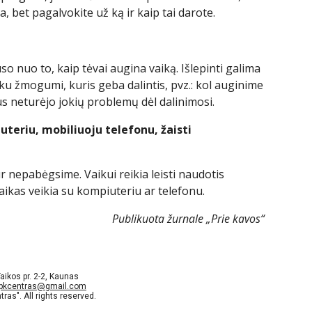
kia, bet pagalvokite už ką ir kaip tai darote.
uso nuo to, kaip tėvai augina vaiką. Išlepinti galima
ku žmogumi, kuris geba dalintis, pvz.: kol auginime
ūnus neturėjo jokių problemų dėl dalinimosi.
uteriu, mobiliuoju telefonu, žaisti
nepabėgsime. Vaikui reikia leisti naudotis
vaikas veikia su kompiuteriu ar telefonu.
Publikuota žurnale „Prie kavos“
aikos pr. 2-2, Kaunas
pkcentras@gmail.com
as". All rights reserved.