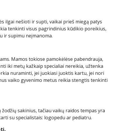
 ilgai nešioti ir supti, vaikai prieš miegą patys
kia tenkinti visus pagrindinius kūdikio poreikius,
mu ir supimu neįmanoma.
kiams. Mamos tokiose pamokėlėse pabendrauja,
ti iki metų kažkaip specialiai nereikia, užtenka
verkia nuraminti, jei juokiasi juoktis kartu, jei nori
irmus vaiko gyvenimo metus reikia stengtis tenkinti
jų žodžių sakinius, tačiau vaikų raidos tempas yra
tarti su specialistais: logopedu ar pediatru.
ti.