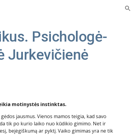
ion
aikus. Psichologė-
ė Jurkevičienė
ikia motinystės instinktas.
ir gėdos jausmus. Vienos mamos teigia, kad savo
nda tik po kurio laiko nuo kūdikio gimimo. Net ir
ūdesį, bejėgiškumą ar pyktį. Vaiko gimimas yra ne tik