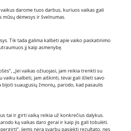
už vaikus darome tuos darbus, kuriuos vaikas gali
nas mūsų dėmesys ir švelnumas.
ys. Tik tada galima kalbėti apie vaiko paskatinimo
sutraumuos jį kaip asmenybę.
s“, „Jei vaikas ožiuojasi, jam reikia trenkti su
vaiku kalbėti, jam aiškinti, tėvai gali išlieti savo
a bijoti suaugusių žmonių, parodo, kad pasaulis
 tai ir girti vaiką reikia už konkrečius dalykus.
odo ką vaikas daro gerai ir kaip jis gali tobulėti.
pergirti“, jiems nėra svarbu pasiekti rezultato, nes