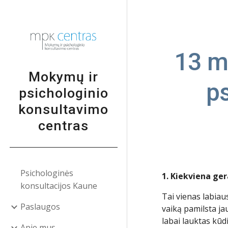
Sk
13 mi
Mokymų ir
p
psichologinio
konsultavimo
centras
Psichologinės
1. Kiekviena ge
konsultacijos Kaune
Tai vienas labia
Paslaugos
vaiką pamilsta ja
labai lauktas kūd
Apie mus