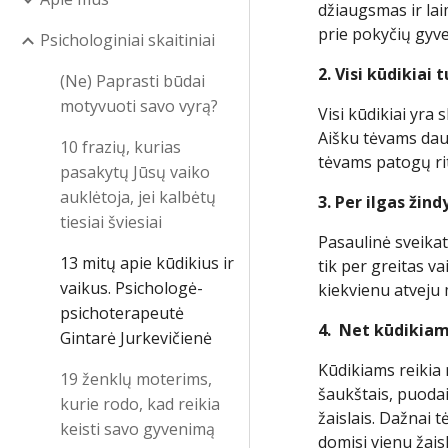
džiaugsmas ir lai
prie pokyčių gyve
Psichologiniai skaitiniai
2. Visi kūdikiai 
(Ne) Paprasti būdai
motyvuoti savo vyrą?
Visi kūdikiai yra 
Aišku tėvams daug 
10 frazių, kurias
tėvams patogų rit
pasakytų Jūsų vaiko
auklėtoja, jei kalbėtų
3. Per ilgas ži
tiesiai šviesiai
Pasaulinė sveikat
13 mitų apie kūdikius ir
tik per greitas v
vaikus. Psichologė-
kiekvienu atveju m
psichoterapeutė
4. Net kūdikiam
Gintarė Jurkevičienė
Kūdikiams reikia 
19 ženklų moterims,
šaukštais, puodais
kurie rodo, kad reikia
žaislais. Dažnai t
keisti savo gyvenimą
domisi vienu žais