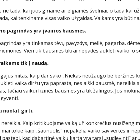
 ne tada, kai juos giriame ar elgiamės švelniai, o tada kai 
 tada, kai tenkiname visas vaiko užgaidas. Vaikams yra būti
imo pagrindas yra įvairios bausmės.
pagrindas yra tinkamas tėvų pavyzdys, meilė, pagarba, dėmes
riemones. Vien tik bausmės tikrai nepadės auklėti vaiko, o 
 vaikams tik į naudą.
r gajus mitas, kaip dar sako „Niekas neužaugo be beržinės košė
Auklėti vaiką diržu yra paprasta, nes aiški bausmė, nereikia su 
s, tačiau vaikui fizinės bausmės yra tik žalingos. Jos mokin
 gyventi.
a nuolat girti.
i nereikia. Kaip kritikuojame vaiką už konkrečius nusižengimus
mai tokie kaip „šaunuolis“ nepakelia vaiko savivertės ir nepar
pastebi, kad dabartinė vaikų karta yra tarsi „sudievinti“ ar „