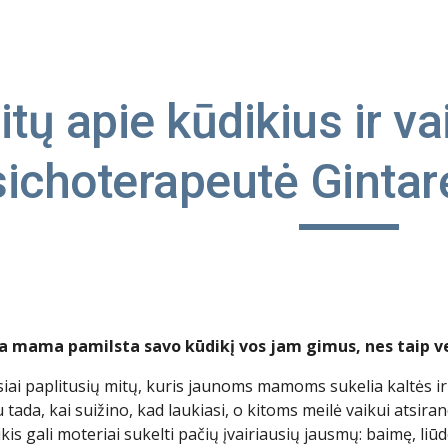
ip to main content
Skip to navigat
tų apie kūdikius ir v
sichoterapeutė Gintar
ra mama pamilsta savo kūdikį vos jam gimus, nes taip ve
usiai paplitusių mitų, kuris jaunoms mamoms sukelia kaltės 
u tada, kai suižino, kad laukiasi, o kitoms meilė vaikui atsira
ikis gali moteriai sukelti pačių įvairiausių jausmų: baimę, li