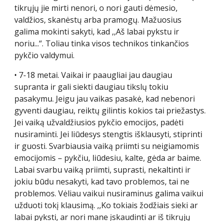
tikrųjų jie mirti nenori, o nori gauti dėmesio,
valdžios, skanėstų arba pramogų. Mažuosius
galima mokinti sakyti, kad ,,Aš labai pykstu ir
noriu...“. Toliau tinka visos technikos tinkančios
pykčio valdymui.
• 7-18 metai. Vaikai ir paaugliai jau daugiau
supranta ir gali siekti daugiau tikslų tokiu
pasakymu. Jeigu jau vaikas pasakė, kad nebenori
gyventi daugiau, reiktų gilintis kokios tai priežastys.
Jei vaiką užvaldžiusios pykčio emocijos, padėti
nusiraminti. Jei liūdesys stengtis išklausyti, stiprinti
ir guosti. Svarbiausia vaiką priimti su neigiamomis
emocijomis – pykčiu, liūdesiu, kalte, gėda ar baime.
Labai svarbu vaiką priimti, suprasti, nekaltinti ir
jokiu būdu nesakyti, kad tavo problemos, tai ne
problemos. Vėliau vaikui nusiraminus galima vaikui
užduoti tokį klausimą. ,,Ko tokiais žodžiais sieki ar
labai pyksti, ar nori mane įskaudinti ar iš tikrųjų