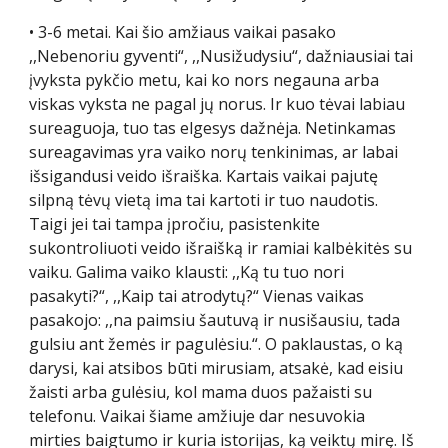
• 3-6 metai. Kai šio amžiaus vaikai pasako
,,Nebenoriu gyventi“, ,,Nusižudysiu“, dažniausiai tai
įvyksta pykčio metu, kai ko nors negauna arba
viskas vyksta ne pagal jų norus. Ir kuo tėvai labiau
sureaguoja, tuo tas elgesys dažnėja. Netinkamas
sureagavimas yra vaiko norų tenkinimas, ar labai
išsigandusi veido išraiška. Kartais vaikai pajutę
silpną tėvų vietą ima tai kartoti ir tuo naudotis.
Taigi jei tai tampa įpročiu, pasistenkite
sukontroliuoti veido išraišką ir ramiai kalbėkitės su
vaiku. Galima vaiko klausti: ,,Ką tu tuo nori
pasakyti?“, ,,Kaip tai atrodytų?“ Vienas vaikas
pasakojo: ,,na paimsiu šautuvą ir nusišausiu, tada
gulsiu ant žemės ir pagulėsiu.“. O paklaustas, o ką
darysi, kai atsibos būti mirusiam, atsakė, kad eisiu
žaisti arba gulėsiu, kol mama duos pažaisti su
telefonu. Vaikai šiame amžiuje dar nesuvokia
mirties baigtumo ir kuria istorijas, ką veiktų mirę. Iš