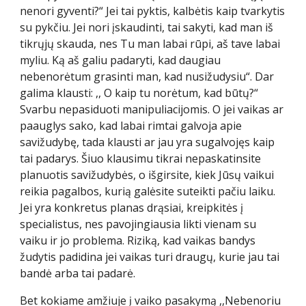
nenori gyventi?“ Jei tai pyktis, kalbėtis kaip tvarkytis
su pykčiu. Jei nori įskaudinti, tai sakyti, kad man iš
tikrųjų skauda, nes Tu man labai rūpi, aš tave labai
myliu. Ką aš galiu padaryti, kad daugiau
nebenorėtum grasinti man, kad nusižudysiu“. Dar
galima klausti: ,, O kaip tu norėtum, kad būtų?“
Svarbu nepasiduoti manipuliacijomis. O jei vaikas ar
paauglys sako, kad labai rimtai galvoja apie
savižudybę, tada klausti ar jau yra sugalvojęs kaip
tai padarys. Šiuo klausimu tikrai nepaskatinsite
planuotis savižudybės, o išgirsite, kiek Jūsų vaikui
reikia pagalbos, kurią galėsite suteikti pačiu laiku.
Jei yra konkretus planas drąsiai, kreipkitės į
specialistus, nes pavojingiausia likti vienam su
vaiku ir jo problema. Riziką, kad vaikas bandys
žudytis padidina jei vaikas turi draugų, kurie jau tai
bandė arba tai padarė.
Bet kokiame amžiuje į vaiko pasakymą ,,Nebenoriu