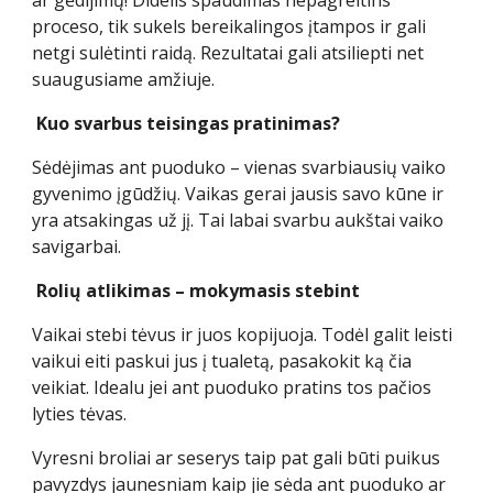
ar gėdijimų! Didelis spaudimas nepagreitins
proceso, tik sukels bereikalingos įtampos ir gali
netgi sulėtinti raidą. Rezultatai gali atsiliepti net
suaugusiame amžiuje.
Kuo svarbus teisingas pratinimas?
Sėdėjimas ant puoduko – vienas svarbiausių vaiko
gyvenimo įgūdžių. Vaikas gerai jausis savo kūne ir
yra atsakingas už jį. Tai labai svarbu aukštai vaiko
savigarbai.
Rolių atlikimas – mokymasis stebint
Vaikai stebi tėvus ir juos kopijuoja. Todėl galit leisti
vaikui eiti paskui jus į tualetą, pasakokit ką čia
veikiat. Idealu jei ant puoduko pratins tos pačios
lyties tėvas.
Vyresni broliai ar seserys taip pat gali būti puikus
pavyzdys jaunesniam kaip jie sėda ant puoduko ar