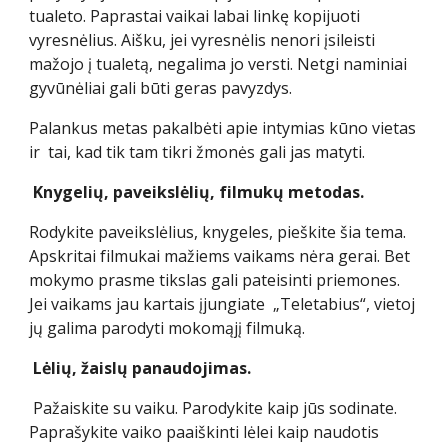
tualeto. Paprastai vaikai labai linkę kopijuoti
vyresnėlius. Aišku, jei vyresnėlis nenori įsileisti
mažojo į tualetą, negalima jo versti. Netgi naminiai
gyvūnėliai gali būti geras pavyzdys.
Palankus metas pakalbėti apie intymias kūno vietas
ir tai, kad tik tam tikri žmonės gali jas matyti.
Knygelių, paveikslėlių, filmukų metodas.
Rodykite paveikslėlius, knygeles, pieškite šia tema.
Apskritai filmukai mažiems vaikams nėra gerai. Bet
mokymo prasme tikslas gali pateisinti priemones.
Jei vaikams jau kartais įjungiate „Teletabius“, vietoj
jų galima parodyti mokomąjį filmuką.
Lėlių, žaislų panaudojimas.
Pažaiskite su vaiku. Parodykite kaip jūs sodinate.
Paprašykite vaiko paaiškinti lėlei kaip naudotis