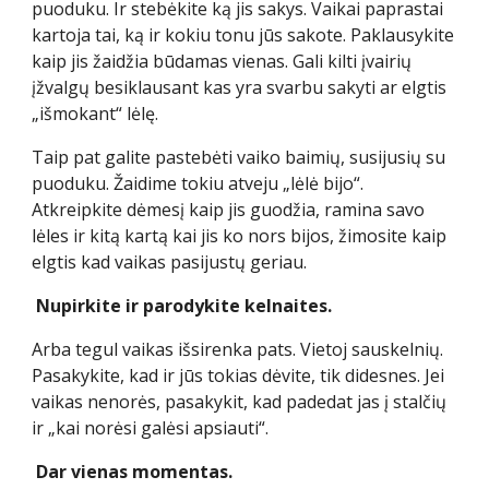
puoduku. Ir stebėkite ką jis sakys. Vaikai paprastai
kartoja tai, ką ir kokiu tonu jūs sakote. Paklausykite
kaip jis žaidžia būdamas vienas. Gali kilti įvairių
įžvalgų besiklausant kas yra svarbu sakyti ar elgtis
„išmokant“ lėlę.
Taip pat galite pastebėti vaiko baimių, susijusių su
puoduku. Žaidime tokiu atveju „lėlė bijo“.
Atkreipkite dėmesį kaip jis guodžia, ramina savo
lėles ir kitą kartą kai jis ko nors bijos, žimosite kaip
elgtis kad vaikas pasijustų geriau.
Nupirkite ir parodykite kelnaites.
Arba tegul vaikas išsirenka pats. Vietoj sauskelnių.
Pasakykite, kad ir jūs tokias dėvite, tik didesnes. Jei
vaikas nenorės, pasakykit, kad padedat jas į stalčių
ir „kai norėsi galėsi apsiauti“.
Dar vienas momentas.