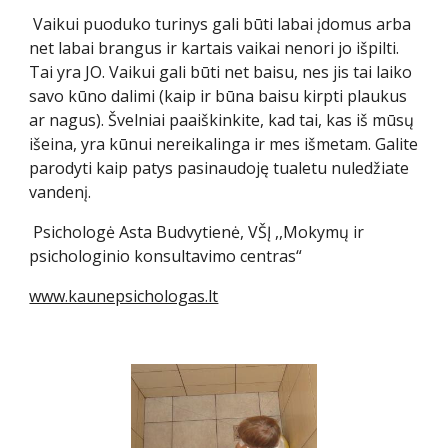
Vaikui puoduko turinys gali būti labai įdomus arba
net labai brangus ir kartais vaikai nenori jo išpilti.
Tai yra JO. Vaikui gali būti net baisu, nes jis tai laiko
savo kūno dalimi (kaip ir būna baisu kirpti plaukus
ar nagus). Švelniai paaiškinkite, kad tai, kas iš mūsų
išeina, yra kūnui nereikalinga ir mes išmetam. Galite
parodyti kaip patys pasinaudoję tualetu nuledžiate
vandenį.
Psichologė Asta Budvytienė, VŠĮ ,,Mokymų ir
psichologinio konsultavimo centras“
www.kaunepsichologas.lt