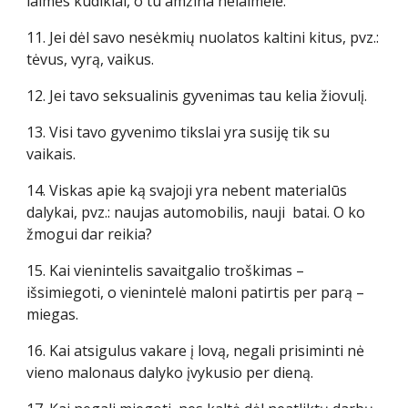
laimės kūdikiai, o tu amžina nelaimėlė.
11. Jei dėl savo nesėkmių nuolatos kaltini kitus, pvz.:
tėvus, vyrą, vaikus.
12. Jei tavo seksualinis gyvenimas tau kelia žiovulį.
13. Visi tavo gyvenimo tikslai yra susiję tik su
vaikais.
14. Viskas apie ką svajoji yra nebent materialūs
dalykai, pvz.: naujas automobilis, nauji batai. O ko
žmogui dar reikia?
15. Kai vienintelis savaitgalio troškimas –
išsimiegoti, o vienintelė maloni patirtis per parą –
miegas.
16. Kai atsigulus vakare į lovą, negali prisiminti nė
vieno malonaus dalyko įvykusio per dieną.