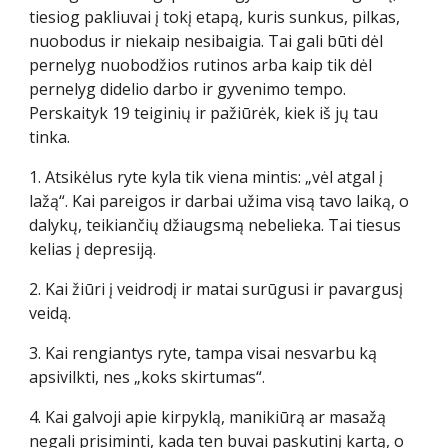
tiesiog pakliuvai į tokį etapą, kuris sunkus, pilkas,
nuobodus ir niekaip nesibaigia. Tai gali būti dėl
pernelyg nuobodžios rutinos arba kaip tik dėl
pernelyg didelio darbo ir gyvenimo tempo.
Perskaityk 19 teiginių ir pažiūrėk, kiek iš jų tau
tinka.
1. Atsikėlus ryte kyla tik viena mintis: „vėl atgal į
lažą“. Kai pareigos ir darbai užima visą tavo laiką, o
dalykų, teikiančių džiaugsmą nebelieka. Tai tiesus
kelias į depresiją.
2. Kai žiūri į veidrodį ir matai surūgusi ir pavargusį
veidą.
3. Kai rengiantys ryte, tampa visai nesvarbu ką
apsivilkti, nes „koks skirtumas“.
4. Kai galvoji apie kirpyklą, manikiūrą ar masažą
negali prisiminti, kada ten buvai paskutinį kartą, o