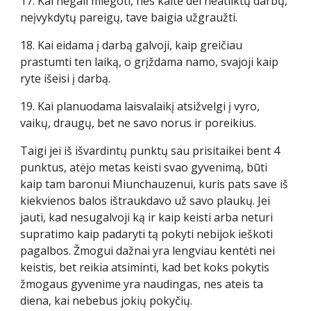
17. Kai negali miegoti, nes kaltė dėl neatliktų darbų,
neįvykdytų pareigų, tave baigia užgraužti.
18. Kai eidama į darbą galvoji, kaip greičiau
prastumti ten laiką, o grįždama namo, svajoji kaip
ryte išeisi į darbą.
19. Kai planuodama laisvalaikį atsižvelgi į vyro,
vaikų, draugų, bet ne savo norus ir poreikius.
Taigi jei iš išvardintų punktų sau prisitaikei bent 4
punktus, atėjo metas keisti svao gyvenimą, būti
kaip tam baronui Miunchauzenui, kuris pats save iš
kiekvienos balos ištraukdavo už savo plaukų. Jei
jauti, kad nesugalvoji ką ir kaip keisti arba neturi
supratimo kaip padaryti tą pokyti nebijok ieškoti
pagalbos. Žmogui dažnai yra lengviau kentėti nei
keistis, bet reikia atsiminti, kad bet koks pokytis
žmogaus gyvenime yra naudingas, nes ateis ta
diena, kai nebebus jokių pokyčių.