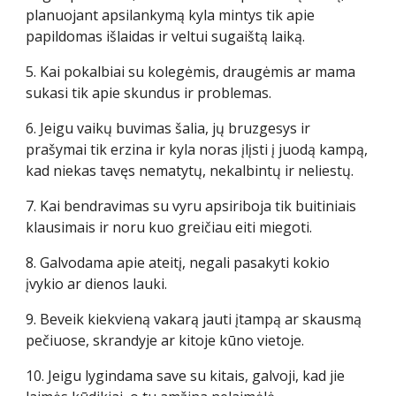
planuojant apsilankymą kyla mintys tik apie
papildomas išlaidas ir veltui sugaištą laiką.
5. Kai pokalbiai su kolegėmis, draugėmis ar mama
sukasi tik apie skundus ir problemas.
6. Jeigu vaikų buvimas šalia, jų bruzgesys ir
prašymai tik erzina ir kyla noras įlįsti į juodą kampą,
kad niekas tavęs nematytų, nekalbintų ir neliestų.
7. Kai bendravimas su vyru apsiriboja tik buitiniais
klausimais ir noru kuo greičiau eiti miegoti.
8. Galvodama apie ateitį, negali pasakyti kokio
įvykio ar dienos lauki.
9. Beveik kiekvieną vakarą jauti įtampą ar skausmą
pečiuose, skrandyje ar kitoje kūno vietoje.
10. Jeigu lygindama save su kitais, galvoji, kad jie